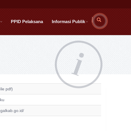
PPID Pelaksana
Informasi Publik
ile pdf)
aku
egalkab.go.id/