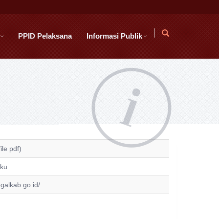
PPID Pelaksana
Informasi Publik
ile pdf)
aku
egalkab.go.id/