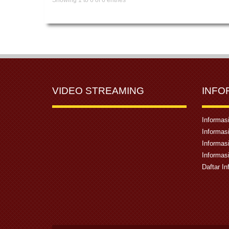
VIDEO STREAMING
INFO
Informas
Informas
Informas
Informas
Daftar In