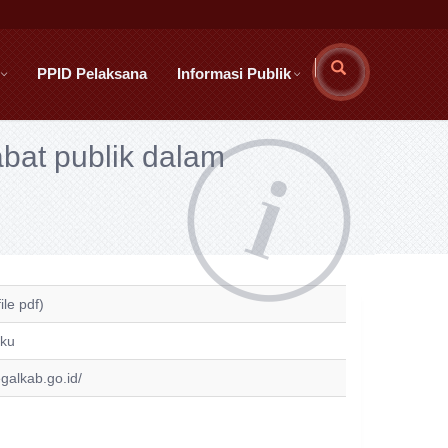
PPID Pelaksana
Informasi Publik
abat publik dalam
ile pdf)
aku
egalkab.go.id/